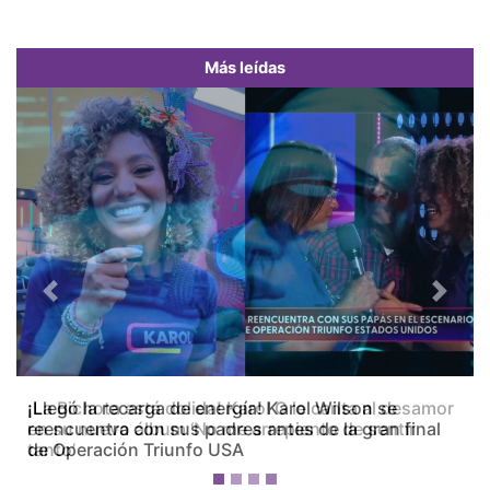
Más leídas
Previous
Next
¡La Bichota está dolida! Karol G le canta al desamor
en su nuevo álbum ‘No me arrepiento de sentir
tanto’