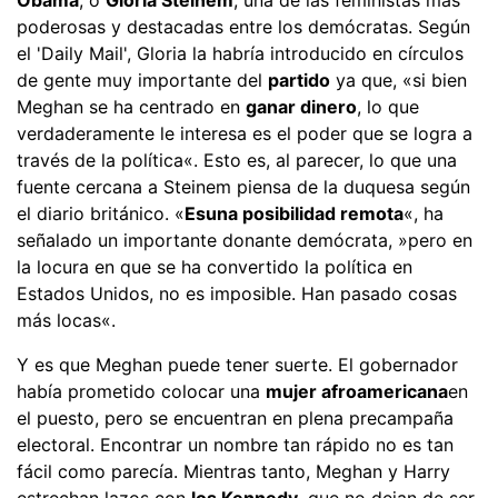
poderosas y destacadas entre los demócratas. Según
el 'Daily Mail', Gloria la habría introducido en círculos
de gente muy importante del
partido
ya que, «si bien
Meghan se ha centrado en
ganar dinero
, lo que
verdaderamente le interesa es el poder que se logra a
través de la política«. Esto es, al parecer, lo que una
fuente cercana a Steinem piensa de la duquesa según
el diario británico. «
Es
una posibilidad remota
«, ha
señalado un importante donante demócrata, »pero en
la locura en que se ha convertido la política en
Estados Unidos, no es imposible. Han pasado cosas
más locas«.
Y es que Meghan puede tener suerte. El gobernador
había prometido colocar una
mujer afroamericana
en
el puesto, pero se encuentran en plena precampaña
electoral. Encontrar un nombre tan rápido no es tan
fácil como parecía. Mientras tanto, Meghan y Harry
estrechan lazos con
los Kennedy
, que no dejan de ser