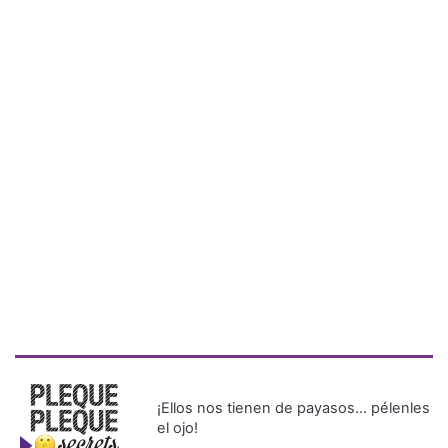
¡Ellos nos tienen de payasos… pélenles
el ojo!