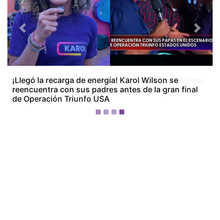
Previous
Next
¡La Bichota está dolida! Karol G le canta al desamor
en su nuevo álbum ‘No me arrepiento de sentir
tanto’