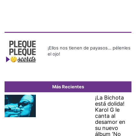
¡Ellos nos tienen de payasos… pélenles
el ojo!
Más Recientes
¡La Bichota
está dolida!
Karol G le
canta al
desamor en
su nuevo
álbum ‘No