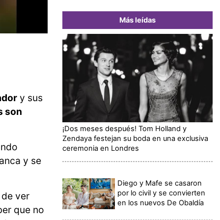
Más leídas
ador
y sus
s son
¡Dos meses después! Tom Holland y
Zendaya festejan su boda en una exclusiva
ando
ceremonia en Londres
banca y se
Diego y Mafe se casaron
por lo civil y se convierten
 de ver
en los nuevos De Obaldía
ber que no