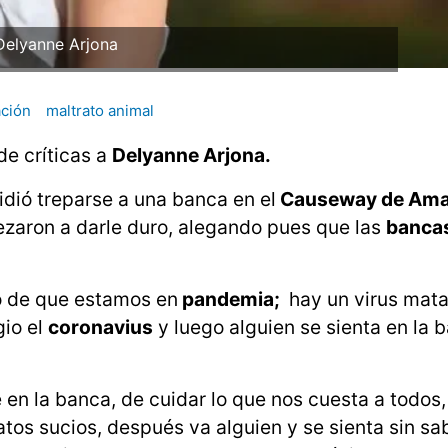
Delyanne Arjona
ación
maltrato animal
de críticas a
Delyanne Arjona.
dió treparse a una banca en el
Causeway de Am
zaron a darle duro, alegando pues que las
banca
 de que estamos en
pandemia;
hay un virus mat
gio el
coronavius
y luego alguien se sienta en la 
 en la banca, de cuidar lo que nos cuesta a todos,
tos sucios, después va alguien y se sienta sin sa