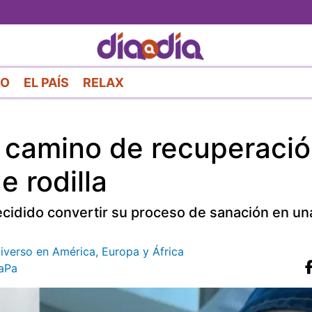
Pasar
al
contenido
principal
RO
EL PAÍS
RELAX
su camino de recuperaci
e rodilla
cidido convertir su proceso de sanación en un
verso en América, Europa y África
aPa