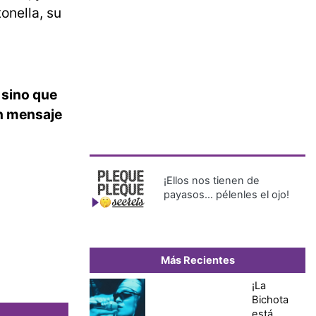
onella, su
, sino que
un mensaje
¡Ellos nos tienen de
payasos… pélenles el ojo!
Más Recientes
¡La
Bichota
está