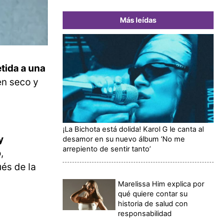
Más leídas
tida a una
en seco y
¡La Bichota está dolida! Karol G le canta al
y
desamor en su nuevo álbum ‘No me
arrepiento de sentir tanto’
,
ués de la
Marelissa Him explica por
qué quiere contar su
historia de salud con
responsabilidad