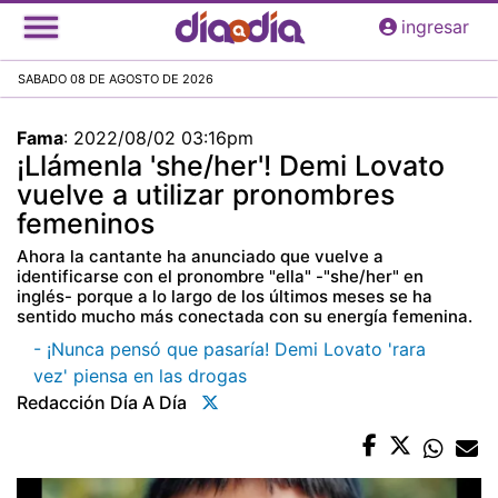
Pasar
ingresar
al
contenido
SABADO 08 DE AGOSTO DE 2026
principal
Fama
:
2022/08/02 03:16pm
¡Llámenla 'she/her'! Demi Lovato
vuelve a utilizar pronombres
femeninos
Ahora la cantante ha anunciado que vuelve a
identificarse con el pronombre "ella" -"she/her" en
inglés- porque a lo largo de los últimos meses se ha
sentido mucho más conectada con su energía femenina.
- ¡Nunca pensó que pasaría! Demi Lovato 'rara
vez' piensa en las drogas
Redacción Día A Día