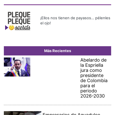
¡Ellos nos tienen de payasos… pélenles
el ojo!
Más Recientes
Abelardo de
la Espriella
jura como
presidente
de Colombia
para el
periodo
2026-2030
Empresarios de Aguadulce