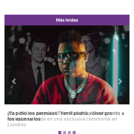
Más leídas
Previous
Next
¡Dos meses después! Tom Holland y Zendaya
festejan su boda en una exclusiva ceremonia en
Londres