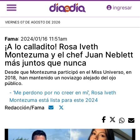
Pasar
ingresar
al
contenido
VIERNES 07 DE AGOSTO DE 2026
principal
Fama
:
2024/01/16 11:51am
¡A lo calladito! Rosa Iveth
Montezuma y el chef Juan Neblett
más juntos que nunca
Desde que Montezuma participó en el Miss Universo, en
2018, han mantenido un noviazgo alejado del ojo
público.
- ‘Me perdono por no creer en mí’, Rosa Iveth
Montezuma está lista para este 2024
Redacción/fama