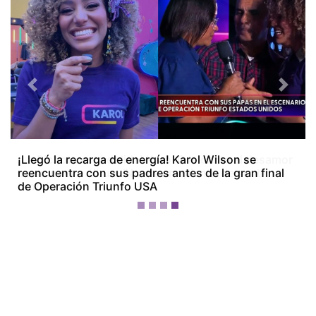
Previous
Next
¡La Bichota está dolida! Karol G le canta al desamor
en su nuevo álbum ‘No me arrepiento de sentir
tanto’