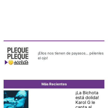
¡Ellos nos tienen de payasos… pélenles
el ojo!
Más Recientes
¡La Bichota
está dolida!
Karol G le
canta al