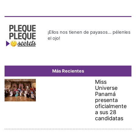
¡Ellos nos tienen de payasos… pélenles
el ojo!
Más Recientes
Miss
Universe
Panamá
presenta
oficialmente
a sus 28
candidatas