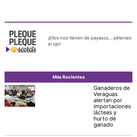
¡Ellos nos tienen de payasos… pélenles
el ojo!
Más Recientes
Ganaderos de
Veraguas
alertan por
importaciones
lácteas y
hurto de
ganado