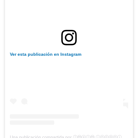
Ver esta publicación en Instagram
Una publicación compartida por ⓛⓜⓧⓛⓜ ⓘⓝⓒⓞⓝⓘⓒⓘⓞⓝⓐⓛ ♡ (@luismiguelincondicional)