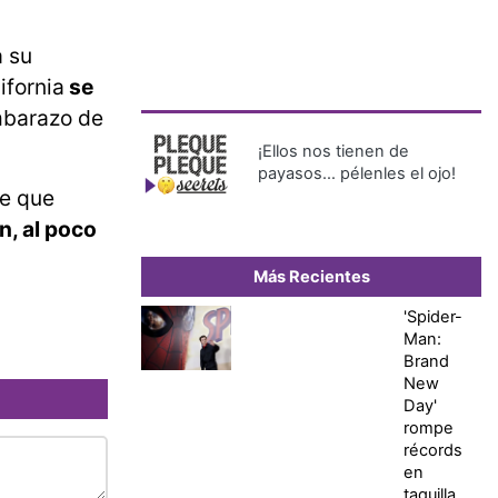
a su
ifornia
se
mbarazo de
¡Ellos nos tienen de
payasos… pélenles el ojo!
e que
n, al poco
Más Recientes
'Spider-
Man:
Brand
New
Day'
rompe
récords
en
taquilla