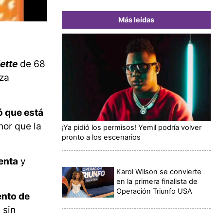
Más leídas
ette
de 68
eza
ó que está
nor que la
¡Ya pidió los permisos! Yemil podría volver
pronto a los escenarios
enta
y
Karol Wilson se convierte
en la primera finalista de
Operación Triunfo USA
nto de
 sin