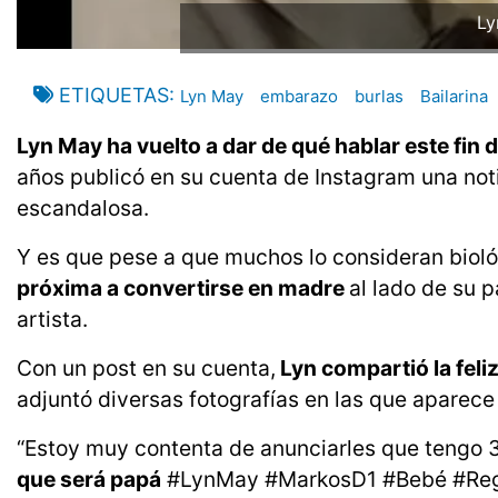
Ly
ETIQUETAS
Lyn May
embarazo
burlas
Bailarina
Lyn May ha vuelto a dar de qué hablar este fin
años publicó en su cuenta de Instagram una not
escandalosa.
Y es que pese a que muchos lo consideran biol
próxima a convertirse en madre
al lado de su 
artista.
Con un post en su cuenta,
Lyn compartió la feli
adjuntó diversas fotografías en las que aparec
“Estoy muy contenta de anunciarles que tengo
que será papá
#LynMay #MarkosD1 #Bebé #Regalo 