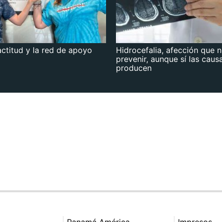
actitud y la red de apoyo
Hidrocefalia, afección que 
prevenir, aunque sí las caus
producen