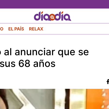
Pasar
al
contenido
principal
RO
EL PAÍS
RELAX
 al anunciar que se
 sus 68 años