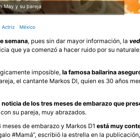
n May y su pareja
Actriz
México
 de semana
, pues sin dar mayor información, la
ved
icia que ya comenzó a hacer ruido por su natural
ógicamente imposible,
la famosa bailarina asegur
pareja, el cantante Markos DI, quien es 30 años me
z noticia de los tres meses de embarazo que pres
e con su pareja, muy abrazados.
 3 meses de embarazo y Markos D1
está muy conte
#Mamá”, escribió la estrella en la publicación,