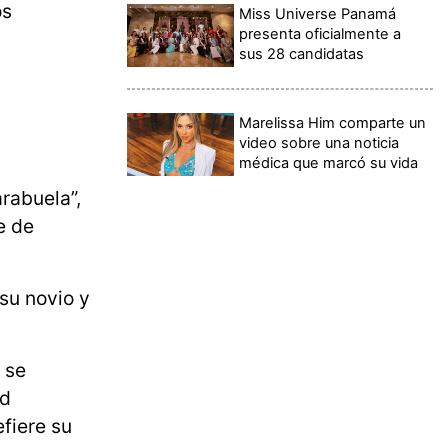
os
Miss Universe Panamá
presenta oficialmente a
sus 28 candidatas
Marelissa Him comparte un
video sobre una noticia
médica que marcó su vida
arabuela”,
e de
 su novio y
 se
ad
fiere su