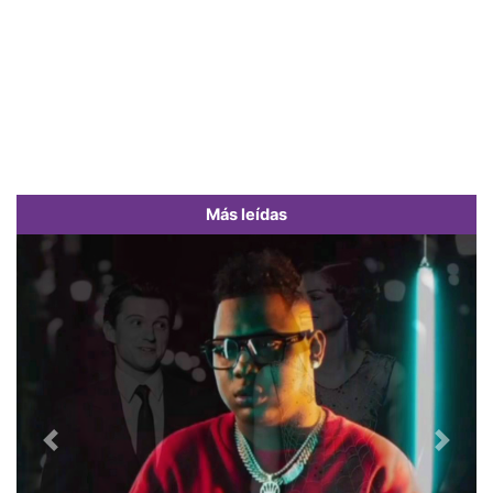
Más leídas
Previous
Next