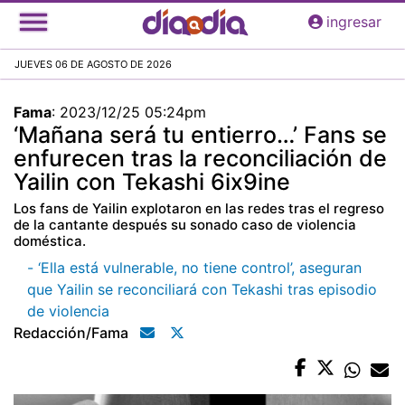
Pasar
ingresar
al
contenido
JUEVES 06 DE AGOSTO DE 2026
principal
Fama
:
2023/12/25 05:24pm
‘Mañana será tu entierro…’ Fans se
enfurecen tras la reconciliación de
Yailin con Tekashi 6ix9ine
Los fans de Yailin explotaron en las redes tras el regreso
de la cantante después su sonado caso de violencia
doméstica.
- ‘Ella está vulnerable, no tiene control’, aseguran
que Yailin se reconciliará con Tekashi tras episodio
de violencia
Redacción/fama