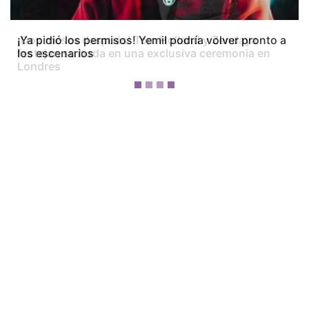
¡Dos meses después! Tom Holland y Zendaya
festejan su boda en una exclusiva ceremonia en
Londres