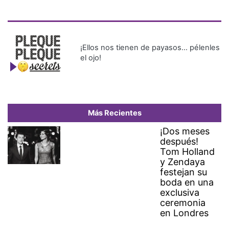
¡Ellos nos tienen de payasos… pélenles
el ojo!
Más Recientes
¡Dos meses
después!
Tom Holland
y Zendaya
festejan su
boda en una
exclusiva
ceremonia
en Londres