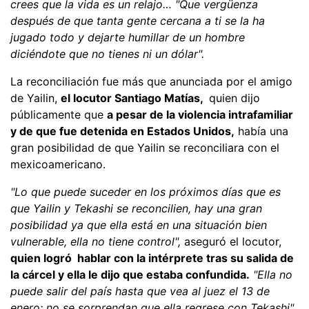
crees que la vida es un relajo… "Que vergüenza
después de que tanta gente cercana a ti se la ha
jugado todo y dejarte humillar de un hombre
diciéndote que no tienes ni un dólar".
La reconciliación fue más que anunciada por el amigo
de Yailin,
el locutor Santiago Matías,
quien dijo
públicamente que
a pesar de la violencia intrafamiliar
y de que fue detenida en Estados Unidos,
había una
gran posibilidad de que Yailin se reconciliara con el
mexicoamericano.
"Lo que puede suceder en los próximos días que es
que Yailin y Tekashi se reconcilien, hay una gran
posibilidad ya que ella está en una situación bien
vulnerable, ella no tiene control",
aseguró el locutor,
quien logró hablar con la intérprete tras su salida de
la cárcel y ella le dijo que estaba confundida.
"Ella no
puede salir del país hasta que vea al juez el 13 de
enero; no se sorprendan que ella regrese con Tekashi".