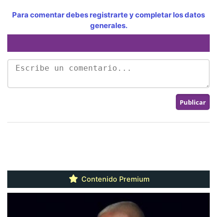
Para comentar debes registrarte y completar los datos
generales.
Contenido Premium