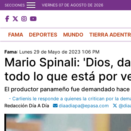
VIERNES 07 DE AGOSTO DE 2026
SECCIONES
FAMA
DEPORTES
MUNDO
TIERRA ADENT
Fama
:
Lunes 29 de Mayo de 2023 1:06 PM
Mario Spinali: 'Dios, 
todo lo que está por ve
El productor panameño fue demandado hace u
- Carlienis le responde a quienes la critican por la de
Redacción Día A Día
diaadiapa@epasa.com
@diaa