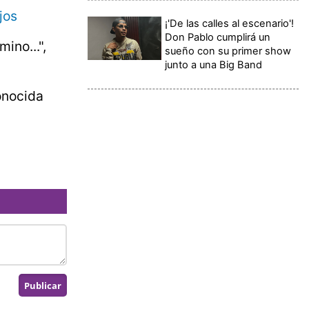
jos
¡'De las calles al escenario'!
Don Pablo cumplirá un
ino...",
sueño con su primer show
junto a una Big Band
onocida