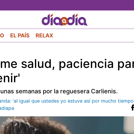
Pasar
al
contenido
principal
RO
EL PAÍS
RELAX
dame salud, paciencia pa
nir'
nas semanas por la reguesera Carlienis.
manda: 'al igual que ustedes yo estuve así por mucho tiempo
diapa