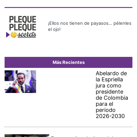
¡Ellos nos tienen de payasos… pélenles
el ojo!
Más Recientes
Abelardo de
la Espriella
jura como
presidente
de Colombia
para el
periodo
2026-2030