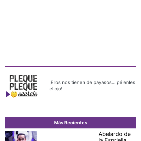
¡Ellos nos tienen de payasos… pélenles
el ojo!
Más Recientes
Abelardo de
la Espriella