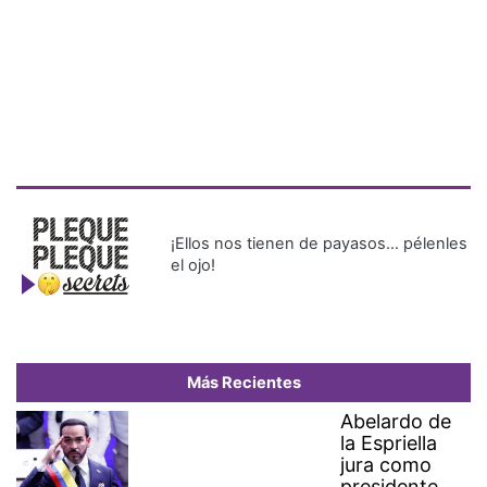
¡Ellos nos tienen de payasos… pélenles
el ojo!
Más Recientes
Abelardo de
la Espriella
jura como
presidente