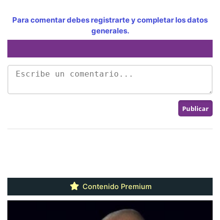
Para comentar debes registrarte y completar los datos
generales.
Contenido Premium