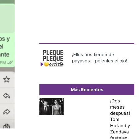
¡Ellos nos tienen de
payasos… pélenles el ojo!
Más Recientes
¡Dos
meses
después!
Tom
Holland y
Zendaya
festejan