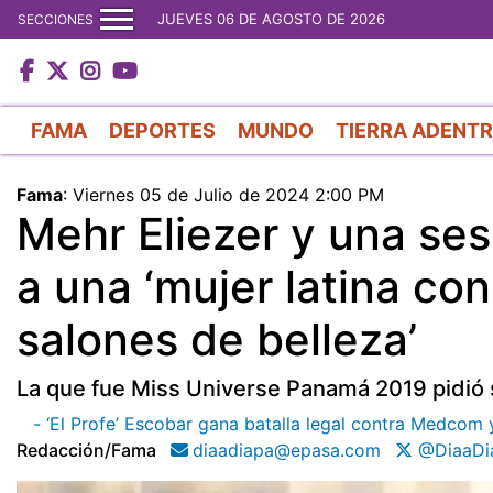
JUEVES 06 DE AGOSTO DE 2026
SECCIONES
FAMA
DEPORTES
MUNDO
TIERRA ADENT
Fama
:
Viernes 05 de Julio de 2024 2:00 PM
Mehr Eliezer y una ses
a una ‘mujer latina co
salones de belleza’
La que fue Miss Universe Panamá 2019 pidió s
- ‘El Profe’ Escobar gana batalla legal contra Medcom 
Redacción/fama
diaadiapa@epasa.com
@DiaaDi