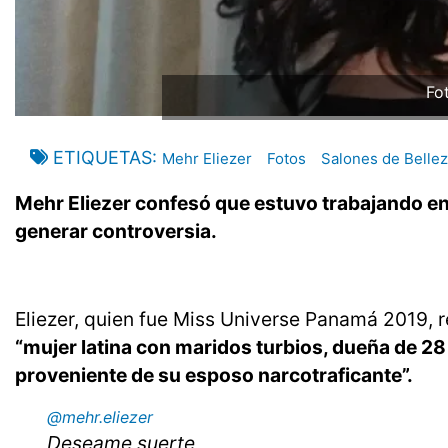
Fo
ETIQUETAS
Mehr Eliezer
Fotos
Salones de Belle
Mehr Eliezer confesó que estuvo trabajando en
generar controversia.
Eliezer, quien fue Miss Universe Panamá 2019, r
“mujer latina con maridos turbios, dueña de 28 
proveniente de su esposo narcotraficante”.
@mehr.eliezer
Deseame suerte