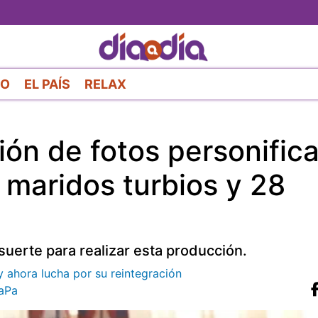
Pasar
al
contenido
principal
RO
EL PAÍS
RELAX
ión de fotos personific
n maridos turbios y 28
uerte para realizar esta producción.
y ahora lucha por su reintegración
aPa