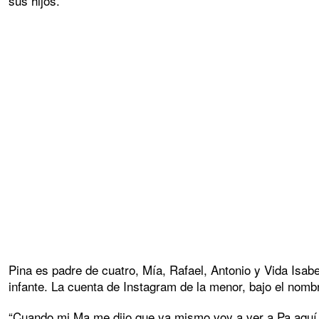
sus hijos.
Pina es padre de cuatro, Mía, Rafael, Antonio y Vida Isabe
infante. La cuenta de Instagram de la menor, bajo el nom
“Cuando mi Ma me dijo que ya mismo voy a ver a Pa aquí en