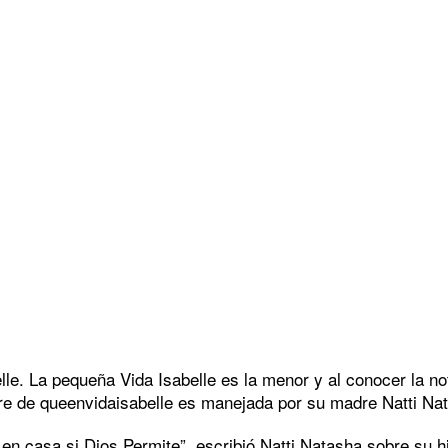
lle. La pequeña Vida Isabelle es la menor y al conocer la not
bre de queenvidaisabelle es manejada por su madre Natti Na
 casa si Dios Permite”, escribió Natti Natasha sobre su hija