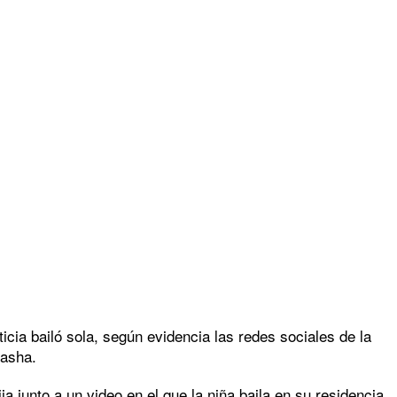
icia bailó sola, según evidencia las redes sociales de la
tasha.
 junto a un video en el que la niña baila en su residencia