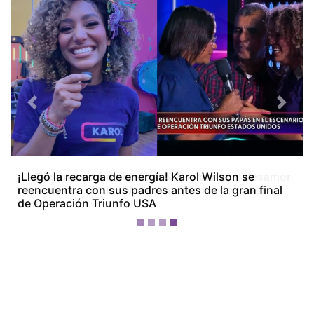
Previous
Next
¡La Bichota está dolida! Karol G le canta al desamor
en su nuevo álbum ‘No me arrepiento de sentir
tanto’