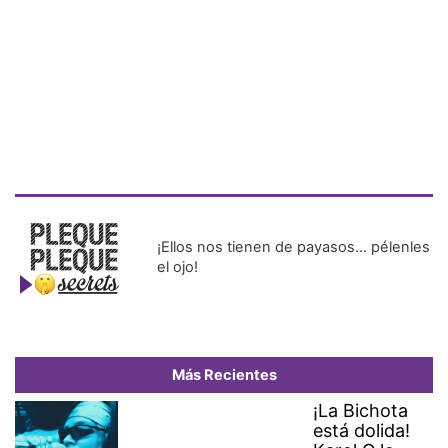
¡Ellos nos tienen de payasos… pélenles
el ojo!
Más Recientes
¡La Bichota
está dolida!