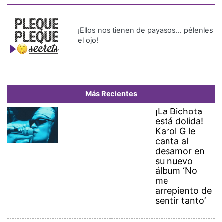
¡Ellos nos tienen de payasos… pélenles
el ojo!
Más Recientes
¡La Bichota
está dolida!
Karol G le
canta al
desamor en
su nuevo
álbum ‘No
me
arrepiento de
sentir tanto’