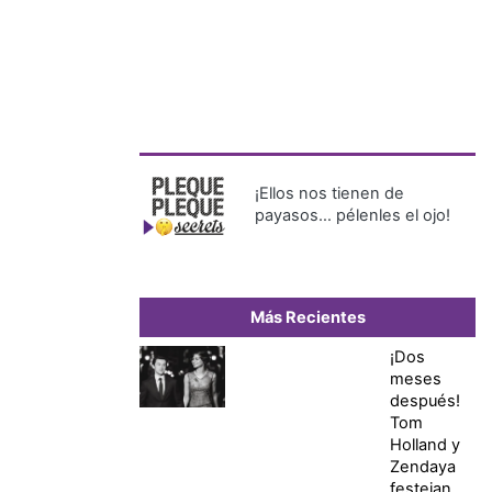
¡Ellos nos tienen de
payasos… pélenles el ojo!
Más Recientes
¡Dos
meses
después!
Tom
Holland y
Zendaya
festejan