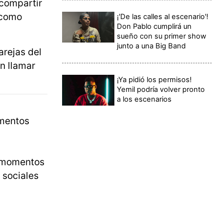
compartir
 como
¡'De las calles al escenario'!
Don Pablo cumplirá un
sueño con su primer show
junto a una Big Band
arejas del
n llamar
¡Ya pidió los permisos!
Yemil podría volver pronto
a los escenarios
omentos
s momentos
 sociales