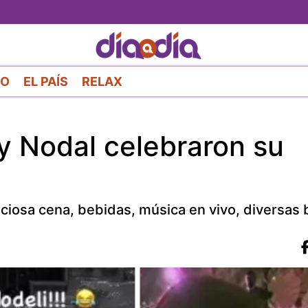
Pasar
al
contenido
principal
RO
EL PAÍS
RELAX
y Nodal celebraron su
iciosa cena, bebidas, música en vivo, diversas 