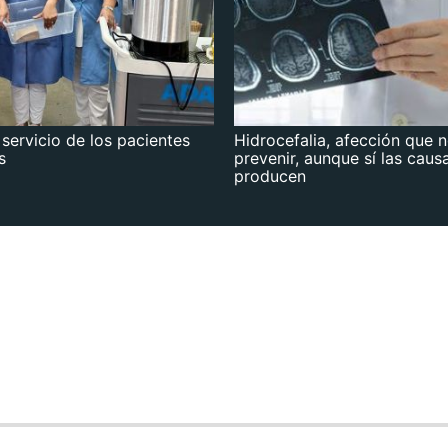
 servicio de los pacientes
Hidrocefalia, afección que 
s
prevenir, aunque sí las caus
producen