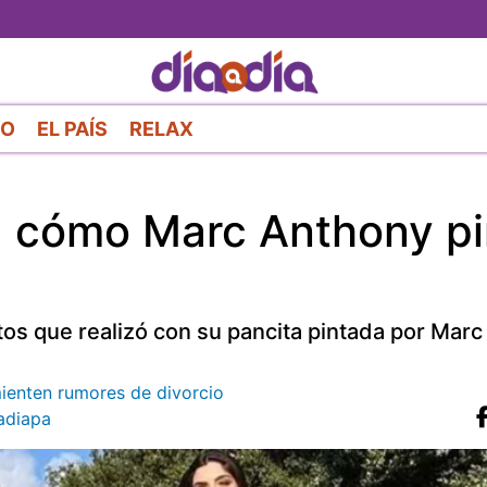
Pasar
al
contenido
principal
RO
EL PAÍS
RELAX
a cómo Marc Anthony pi
tos que realizó con su pancita pintada por Mar
mienten rumores de divorcio
diapa