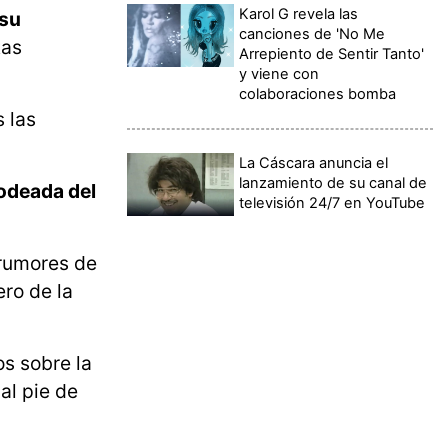
Karol G revela las
 su
canciones de 'No Me
tas
Arrepiento de Sentir Tanto'
y viene con
colaboraciones bomba
s las
La Cáscara anuncia el
lanzamiento de su canal de
odeada del
televisión 24/7 en YouTube
 rumores de
ro de la
s sobre la
 al pie de