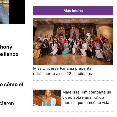
Más leídas
thony
e lienzo
Miss Universe Panamá presenta
oficialmente a sus 28 candidatas
do cómo el
Marelissa Him comparte un
video sobre una noticia
cieron
médica que marcó su vida