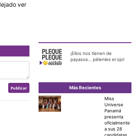
dejado ver
¡Ellos nos tienen de
payasos… pélenles el ojo!
Más Recientes
Miss
Universe
Panamá
presenta
oficialmente
a sus 28
candidatas