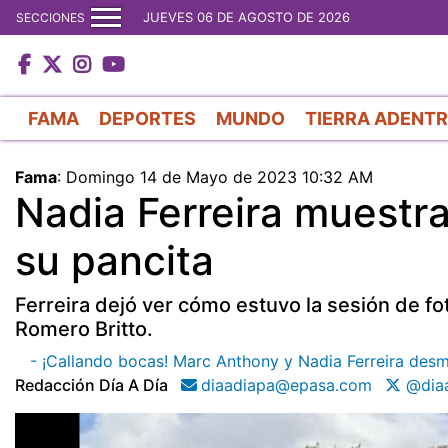
JUEVES 06 DE AGOSTO DE 2026
SECCIONES
FAMA
DEPORTES
MUNDO
TIERRA ADENT
Fama
:
Domingo 14 de Mayo de 2023 10:32 AM
Nadia Ferreira muestr
su pancita
Ferreira dejó ver cómo estuvo la sesión de fo
Romero Britto.
- ¡Callando bocas! Marc Anthony y Nadia Ferreira des
Redacción Día A Día
diaadiapa@epasa.com
@diaa