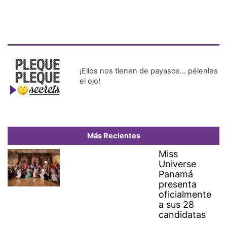
¡Ellos nos tienen de payasos… pélenles
el ojo!
Más Recientes
Miss
Universe
Panamá
presenta
oficialmente
a sus 28
candidatas