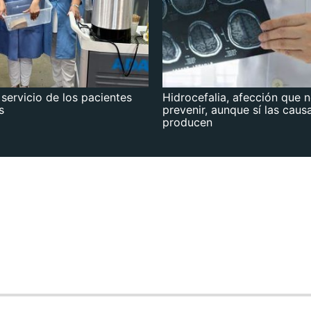
 servicio de los pacientes
Hidrocefalia, afección que 
s
prevenir, aunque sí las caus
producen