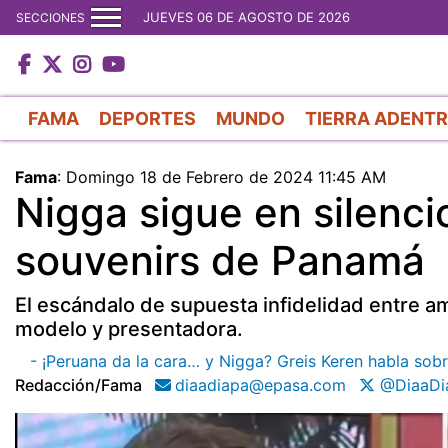
JUEVES 06 DE AGOSTO DE 2026
SECCIONES
FAMA
DEPORTES
MUNDO
TIERRA ADENT
Fama
:
Domingo 18 de Febrero de 2024 11:45 AM
Nigga sigue en silenc
souvenirs de Panamá
El escándalo de supuesta infidelidad entre a
modelo y presentadora.
- ¡Peruana da la cara… y Nigga? Greis Keren habla sob
Redacción/fama
diaadiapa@epasa.com
@DiaaDi