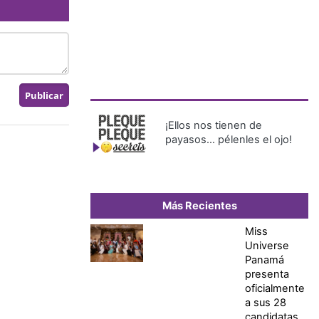
¡Ellos nos tienen de
payasos… pélenles el ojo!
Más Recientes
Miss
Universe
Panamá
presenta
oficialmente
a sus 28
candidatas