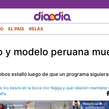
Pasar
al
contenido
principal
RO
EL PAÍS
RELAX
io y modelo peruana mu
mbos estalló luego de que un programa siguiera 
re los besos en la boca con Nigga y qué relación mantiene 
aPa