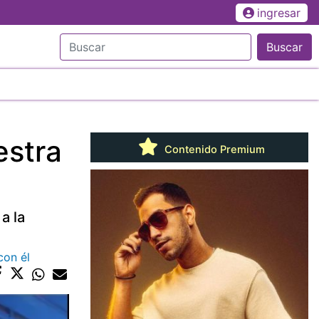
ingresar
Buscar
estra
Contenido Premium
a la
con él