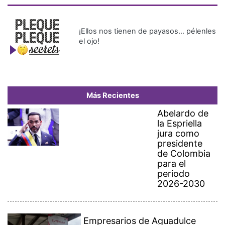
¡Ellos nos tienen de payasos… pélenles
el ojo!
Más Recientes
Abelardo de
la Espriella
jura como
presidente
de Colombia
para el
periodo
2026-2030
Empresarios de Aguadulce