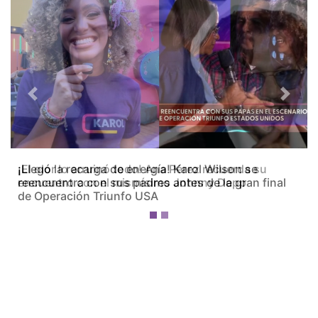
Previous
Next
¡El olor lo arruinó todo! Ana Pérez recuerda su
encuentro con el mismísimo Johnny Depp