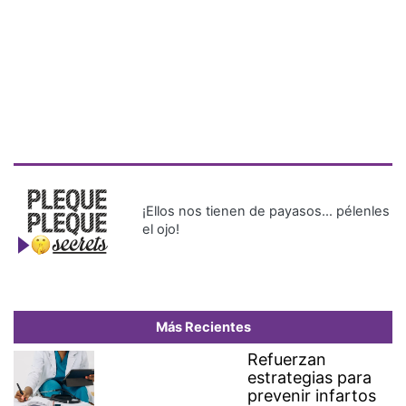
¡Ellos nos tienen de payasos… pélenles
el ojo!
Más Recientes
Refuerzan
estrategias para
prevenir infartos
y accidentes