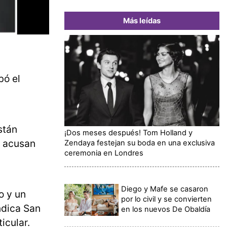
Más leídas
bó el
stán
¡Dos meses después! Tom Holland y
l acusan
Zendaya festejan su boda en una exclusiva
ceremonia en Londres
Diego y Mafe se casaron
o y un
por lo civil y se convierten
ndica San
en los nuevos De Obaldía
icular.