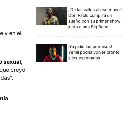
¡'De las calles al escenario'!
Don Pablo cumplirá un
sueño con su primer show
junto a una Big Band
e y en el
¡Ya pidió los permisos!
Yemil podría volver pronto
a los escenarios
o sexual
,
 que creyó
das".
enía