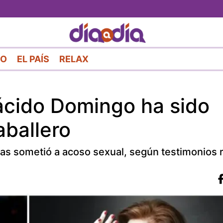
Pasar
al
contenido
principal
RO
EL PAÍS
RELAX
lácido Domingo ha sido
ballero
s sometió a acoso sexual, según testimonios 