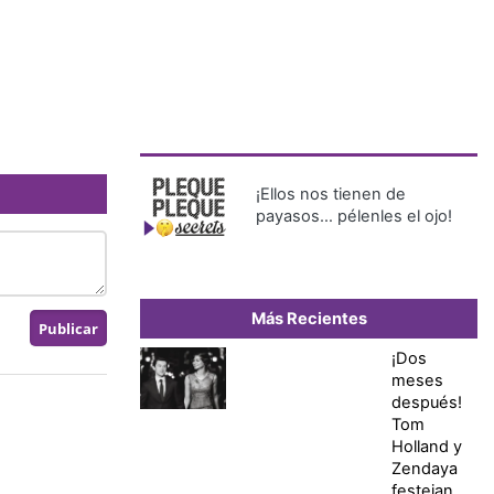
¡Ellos nos tienen de
payasos… pélenles el ojo!
Más Recientes
¡Dos
meses
después!
Tom
Holland y
Zendaya
festejan