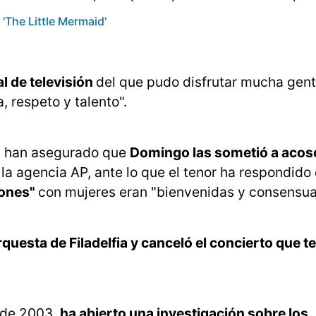
 'The Little Mermaid'
l de televisión
del que pudo disfrutar mucha gent
 respeto y talento".
a- han asegurado que
Domingo las sometió a acos
la agencia AP, ante lo que el tenor ha respondido
iones"
con mujeres eran "bienvenidas y consensua
uesta de Filadelfia y canceló el concierto que t
esde 2003,
ha abierto una investigación sobre los