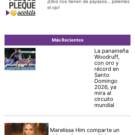
el ojo!
Más Recientes
La panameña
Woodruff,
con oro y
récord en
Santo
Domingo
2026, ya
mira al
circuito
mundial
Marelissa Him comparte un
video sobre una noticia