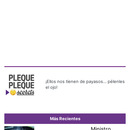
¡Ellos nos tienen de payasos… pélenles
el ojo!
Más Recientes
Ministro
Orillac realiza