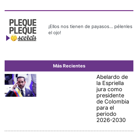
¡Ellos nos tienen de payasos… pélenles
el ojo!
Más Recientes
Abelardo de
la Espriella
jura como
presidente
de Colombia
para el
periodo
2026-2030