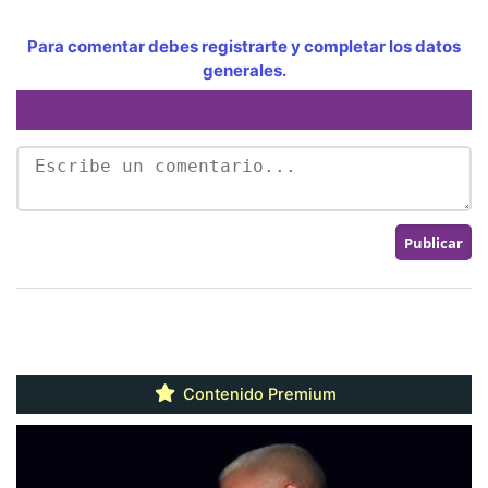
Para comentar debes registrarte y completar los datos
generales.
Contenido Premium