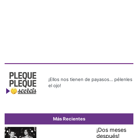
¡Ellos nos tienen de payasos… pélenles
el ojo!
Más Recientes
¡Dos meses
después!