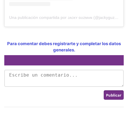
Una publicación compartida por ᴊᴀᴄᴋʏ ɢᴜᴢᴍᴀɴ (@jackyguzmanpty)
Para comentar debes registrarte y completar los datos
generales.