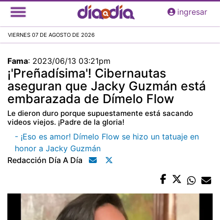
Pasar
ingresar
al
contenido
VIERNES 07 DE AGOSTO DE 2026
principal
Fama
:
2023/06/13 03:21pm
¡'Preñadísima'! Cibernautas
aseguran que Jacky Guzmán está
embarazada de Dímelo Flow
Le dieron duro porque supuestamente está sacando
videos viejos. ¡Padre de la gloria!
- ¡Eso es amor! Dímelo Flow se hizo un tatuaje en
honor a Jacky Guzmán
Redacción Día A Día