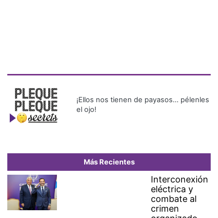
¡Ellos nos tienen de payasos… pélenles
el ojo!
Más Recientes
Interconexión
eléctrica y
combate al
crimen
organizado,