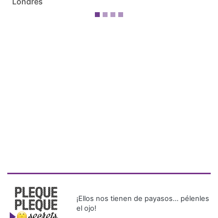
Londres
¡Ellos nos tienen de payasos… pélenles
el ojo!