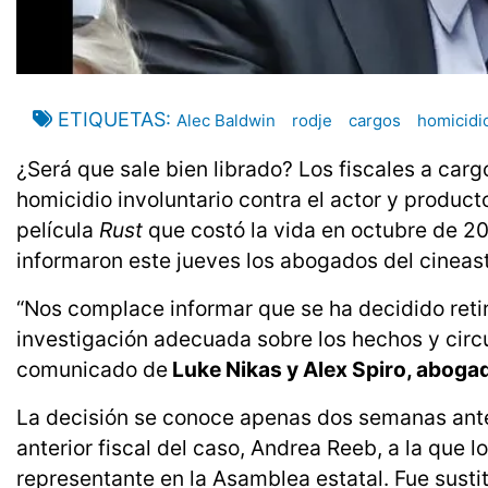
ETIQUETAS
Alec Baldwin
rodje
cargos
homicidi
¿Será que sale bien librado? Los fiscales a car
homicidio involuntario contra el actor y product
película
Rust
que costó la vida en octubre de 20
informaron este jueves los abogados del cineas
“Nos complace informar que se ha decidido reti
investigación adecuada sobre los hechos y circu
comunicado de
Luke Nikas y Alex Spiro, aboga
La decisión se conoce apenas dos semanas antes 
anterior fiscal del caso, Andrea Reeb, a la que
representante en la Asamblea estatal. Fue susti