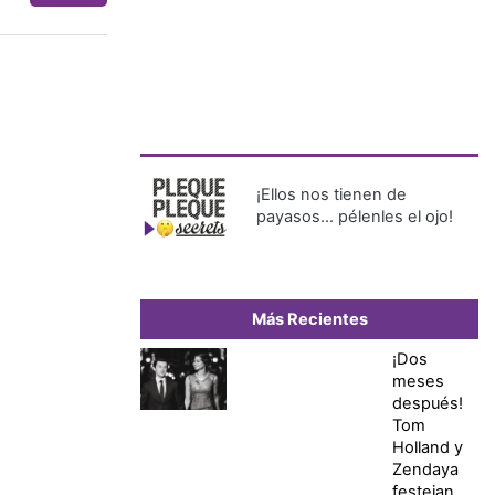
¡Ellos nos tienen de
payasos… pélenles el ojo!
Más Recientes
¡Dos
meses
después!
Tom
Holland y
Zendaya
festejan