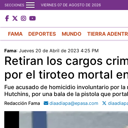
VIERNES 07 DE AGOSTO DE 2026
SECCIONES
FAMA
DEPORTES
MUNDO
TIERRA ADENT
Fama
:
Jueves 20 de Abril de 2023 4:25 PM
Retiran los cargos cri
por el tiroteo mortal en
Fue acusado de homicidio involuntario por la 
Hutchins, por una bala de la pistola que porta
Redacción Fama
diaadiapa@epasa.com
diaadiap