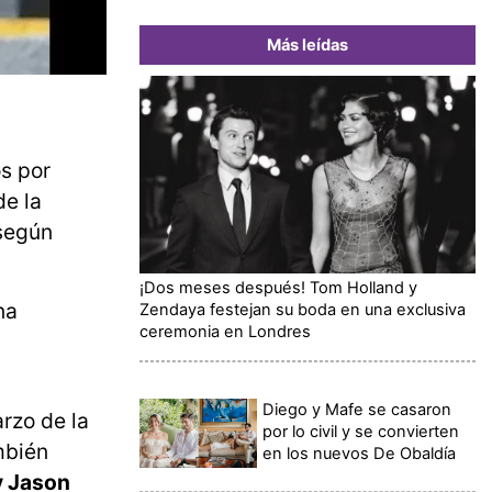
Más leídas
os por
de la
 según
¡Dos meses después! Tom Holland y
na
Zendaya festejan su boda en una exclusiva
ceremonia en Londres
Diego y Mafe se casaron
rzo de la
por lo civil y se convierten
mbién
en los nuevos De Obaldía
y Jason