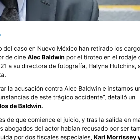
o
go del caso en Nuevo México han retirado los carg
or de cine
Alec Baldwin
por el tiroteo en el rodaje 
21 a su directora de fotografía, Halyna Hutchins,
ta.
rar la acusación contra Alec Baldwin e instamos u
nstancias de este trágico accidente”, detalló un
dos de Baldwin.
de que comience el juicio, y tras la salida en ma
 los abogados del actor habían recusado por ser ta
tuida por dos fiscales especiales,
Kari Morrissey 