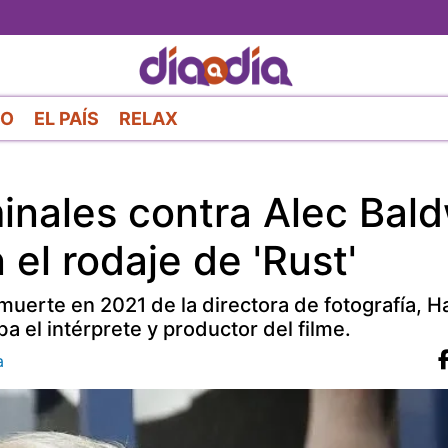
Pasar
al
contenido
principal
RO
EL PAÍS
RELAX
minales contra Alec Bal
 el rodaje de 'Rust'
muerte en 2021 de la directora de fotografía, H
ba el intérprete y productor del filme.
a