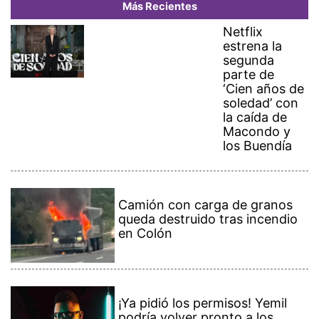
Más Recientes
Netflix
estrena la
segunda
parte de
‘Cien años de
soledad’ con
la caída de
Macondo y
los Buendía
Camión con carga de granos
queda destruido tras incendio
en Colón
¡Ya pidió los permisos! Yemil
podría volver pronto a los