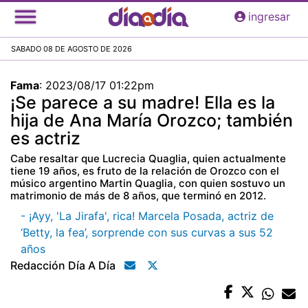
Pasar
ingresar
al
contenido
SABADO 08 DE AGOSTO DE 2026
principal
Fama
:
2023/08/17 01:22pm
¡Se parece a su madre! Ella es la
hija de Ana María Orozco; también
es actriz
Cabe resaltar que Lucrecia Quaglia, quien actualmente
tiene 19 años, es fruto de la relación de Orozco con el
músico argentino Martin Quaglia, con quien sostuvo un
matrimonio de más de 8 años, que terminó en 2012.
- ¡Ayy, 'La Jirafa', rica! Marcela Posada, actriz de
‘Betty, la fea’, sorprende con sus curvas a sus 52
años
Redacción Día A Día