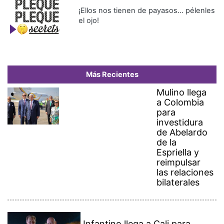
¡Ellos nos tienen de payasos… pélenles
el ojo!
Más Recientes
Mulino llega
a Colombia
para
investidura
de Abelardo
de la
Espriella y
reimpulsar
las relaciones
bilaterales
Infantino llega a Cali para