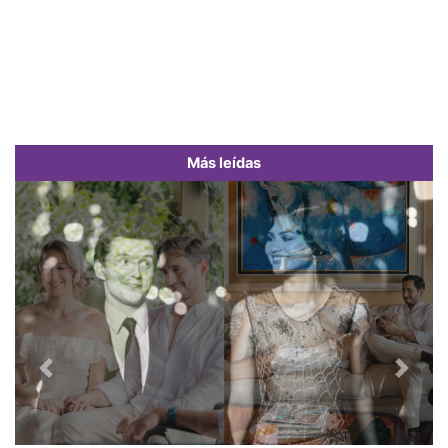
Más leídas
Previous
Next