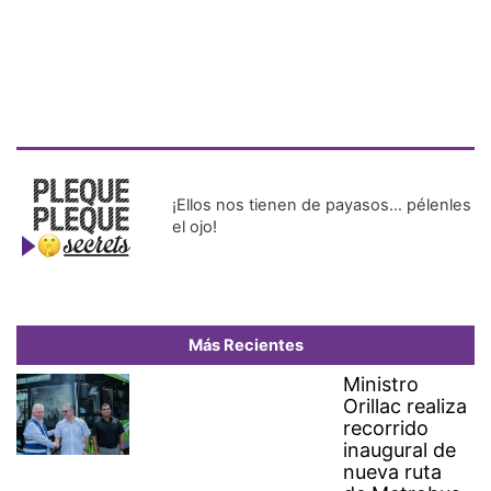
¡Ellos nos tienen de payasos… pélenles
el ojo!
Más Recientes
Ministro
Orillac realiza
recorrido
inaugural de
nueva ruta
de Metrobus