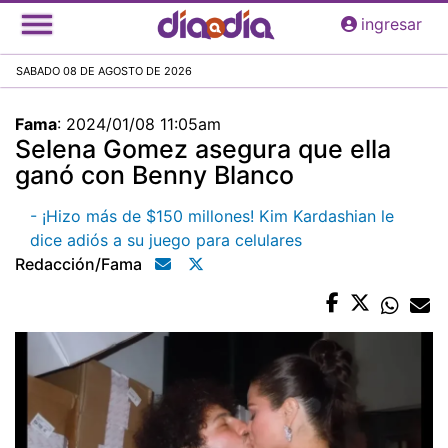
Pasar
ingresar
al
contenido
SABADO 08 DE AGOSTO DE 2026
principal
Fama
:
2024/01/08 11:05am
Selena Gomez asegura que ella
ganó con Benny Blanco
- ¡Hizo más de $150 millones! Kim Kardashian le
dice adiós a su juego para celulares
Redacción/fama