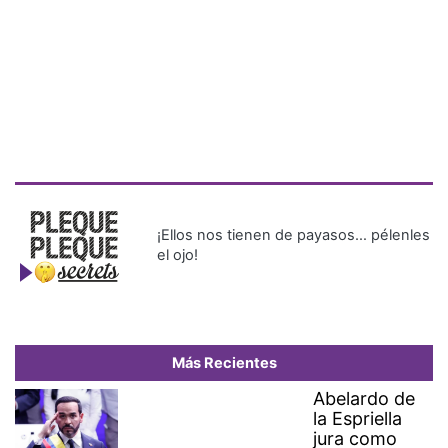
¡Ellos nos tienen de payasos… pélenles
el ojo!
Más Recientes
Abelardo de
la Espriella
jura como