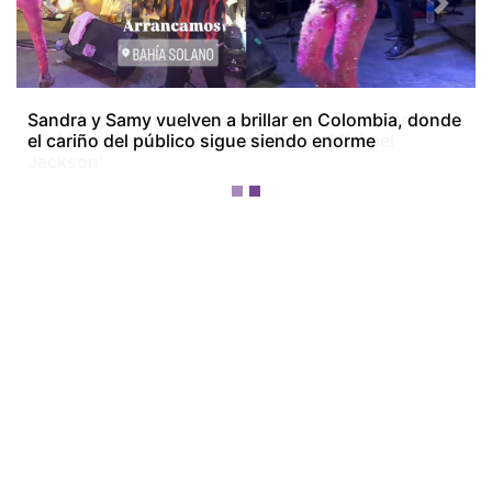
Previous
Next
Josenid aclara por qué ahora luce más blanca: 'No
me hice ninguna transformación de Michael
Jackson'