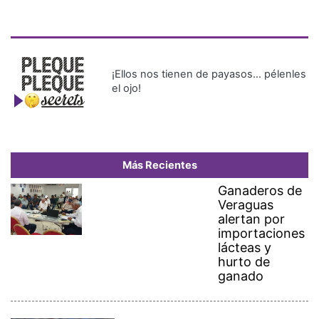
¡Ellos nos tienen de payasos… pélenles
el ojo!
Más Recientes
Ganaderos de
Veraguas
alertan por
importaciones
lácteas y
hurto de
ganado