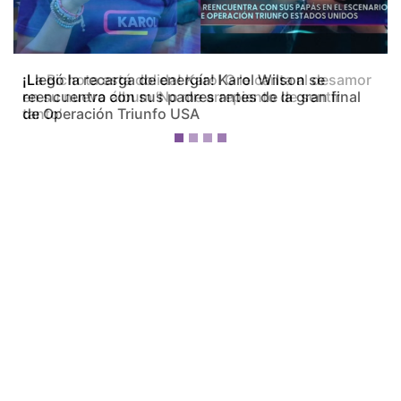
¡La Bichota está dolida! Karol G le canta al desamor
en su nuevo álbum ‘No me arrepiento de sentir
tanto’