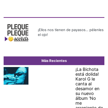
¡Ellos nos tienen de payasos… pélenles
el ojo!
Más Recientes
¡La Bichota
está dolida!
Karol G le
canta al
desamor en
su nuevo
álbum ‘No
me
arrepiento de