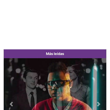
Más leídas
Previous
Next