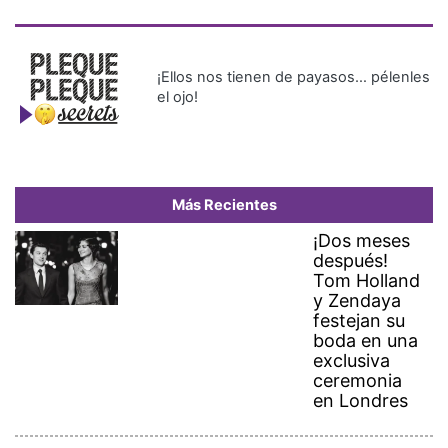
¡Ellos nos tienen de payasos… pélenles
el ojo!
Más Recientes
¡Dos meses
después!
Tom Holland
y Zendaya
festejan su
boda en una
exclusiva
ceremonia
en Londres