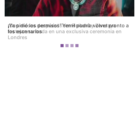
¡Dos meses después! Tom Holland y Zendaya
festejan su boda en una exclusiva ceremonia en
Londres