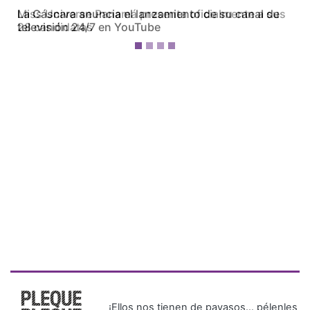
Miss Universe Panamá presenta oficialmente a sus
28 candidatas
¡Ellos nos tienen de payasos… pélenles