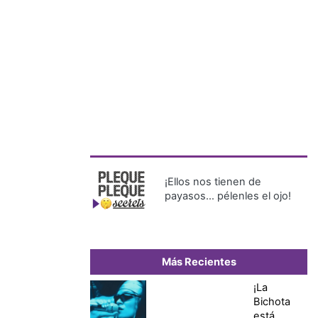
¡Ellos nos tienen de
payasos… pélenles el ojo!
Más Recientes
¡La
Bichota
está