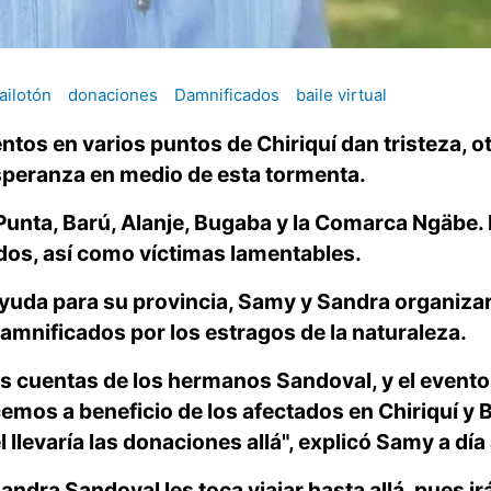
ailotón
donaciones
Damnificados
baile virtual
tos en varios puntos de Chiriquí dan tristeza, o
speranza en medio de esta tormenta.
unta, Barú, Alanje, Bugaba y la Comarca Ngäbe.
dos, así como víctimas lamentables.
ayuda para su provincia, Samy y Sandra organiza
damnificados por los estragos de la naturaleza.
las cuentas de los hermanos Sandoval, y el evento
hacemos a beneficio de los afectados en Chiriquí y 
 llevaría las donaciones allá", explicó Samy a día 
andra Sandoval les toca viajar hasta allá, pues ir