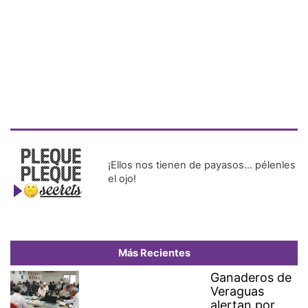
¡Ellos nos tienen de payasos… pélenles
el ojo!
Más Recientes
Ganaderos de
Veraguas
alertan por