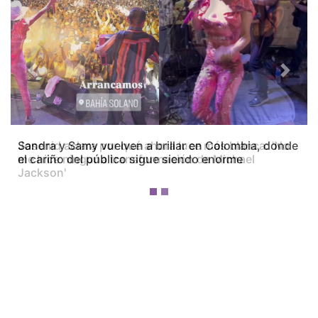
Previous
Next
Josenid aclara por qué ahora luce más blanca: 'No
me hice ninguna transformación de Michael
Jackson'