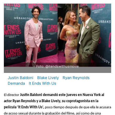
Foto: @itendswithusmovie
Justin Baldoni
Blake Lively
Ryan Reynolds
Demanda
It Ends With Us
El director
Justin Baldoni demandó este jueves en Nueva York al
actor Ryan Reynolds y a Blake Lively, su coprotagonista en la
película ‘It Ends With Us’,
poco tiempo después de que ella le acusara
de acoso sexual durante la grabación del filme, así como de una