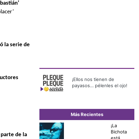
ebastián’
lacer’
 la serie de
ductores
¡Ellos nos tienen de
payasos… pélenles el ojo!
Más Recientes
¡La
Bichota
 parte de la
está