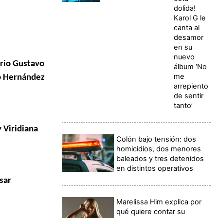
dolida!
Karol G le
canta al
desamor
en su
nuevo
ario Gustavo
álbum ‘No
me
io Hernández
arrepiento
de sentir
tanto’
 Viridiana
Colón bajo tensión: dos
homicidios, dos menores
baleados y tres detenidos
en distintos operativos
sar
Marelissa Him explica por
qué quiere contar su