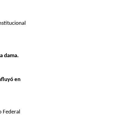
nstitucional
ra dama.
nfluyó en
o Federal