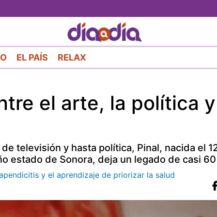
Pasar
al
contenido
principal
RO
EL PAÍS
RELAX
tre el arte, la política y
e televisión y hasta política, Pinal, nacida el 1
o estado de Sonora, deja un legado de casi 60
pendicitis y el aprendizaje de priorizar la salud