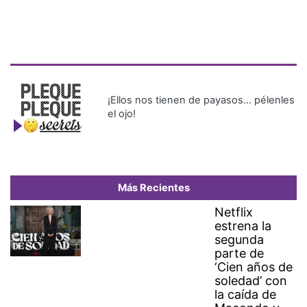
¡Ellos nos tienen de payasos… pélenles
el ojo!
Más Recientes
Netflix
estrena la
segunda
parte de
‘Cien años de
soledad’ con
la caída de