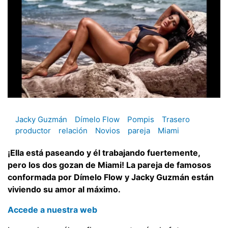
Jacky Guzmán
Dímelo Flow
Pompis
Trasero
productor
relación
Novios
pareja
Miami
¡Ella está paseando y él trabajando fuertemente,
pero los dos gozan de Miami! La pareja de famosos
conformada por Dímelo Flow y Jacky Guzmán están
viviendo su amor al máximo.
Accede a nuestra web