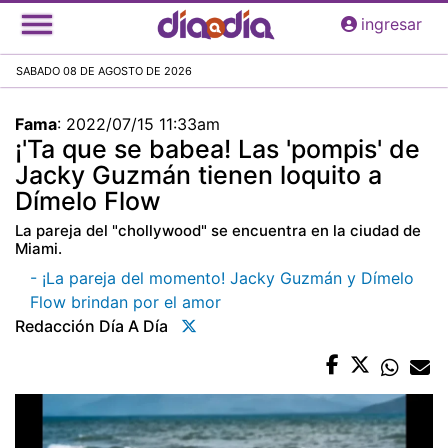
Pasar
ingresar
al
contenido
SABADO 08 DE AGOSTO DE 2026
principal
Fama
:
2022/07/15 11:33am
¡'Ta que se babea! Las 'pompis' de
Jacky Guzmán tienen loquito a
Dímelo Flow
La pareja del "chollywood" se encuentra en la ciudad de
Miami.
- ¡La pareja del momento! Jacky Guzmán y Dímelo
Flow brindan por el amor
Redacción Día A Día