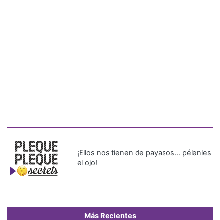
¡Ellos nos tienen de payasos… pélenles
el ojo!
Más Recientes